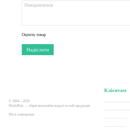
Оцініть товар
Надіслати
Клієнтам
Вхід до кабі
© 2004—2026
ModelKits — збірні масштабні моделі та хобі продукція
Акції та зни
Ми в соцмережах
Виробники
Всі товари