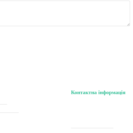
Контактна інформація
нету
тел. (099) 196-84-82
жки (Sale)
тел. (099) 054-58-37
Viber (097) 493-57-64