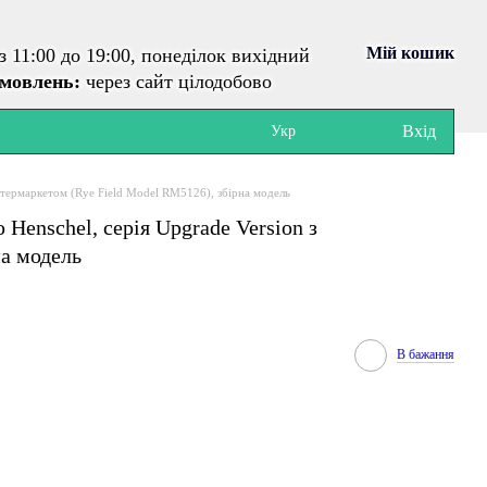
Мій кошик
з 11:00 до 19:00, понеділок вихідний
амовлень:
через сайт цілодобово
Вхід
Укр
афтермаркетом (Rye Field Model RM5126), збірна модель
 Henschel, серія Upgrade Version з
на модель
В бажання