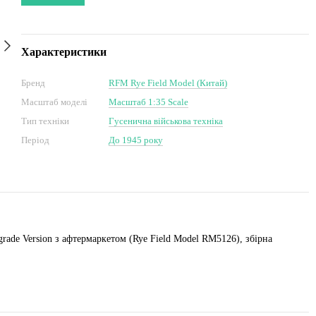
Характеристики
Бренд
RFM Rye Field Model (Китай)
Масштаб моделі
Масштаб 1:35 Scale
Тип техніки
Гусенична військова техніка
Період
До 1945 року
grade Version з афтермаркетом (Rye Field Model RM5126), збірна