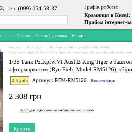
Графік роботи:
2,
тел. (099) 054-58-37
Крамниця в Києві:
Прийом інтернет-з
 товари
Про нас
Оплата і доставка
Новини
Головна
Всі товари
Збірні масштабні моделі (Scale Model Kits)
1/35 Танк Pz.Kpfw.VI Ausf.B King Tiger з баштою Henschel, серія Upgrade Version з 
1/35 Танк Pz.Kpfw.VI Ausf.B King Tiger з баштою
афтермаркетом (Rye Field Model RM5126), збір
Артикул: RFM-RM5126
2-5 днів
Написати відгук
2 308 грн
Ввійти
для відображення накопичувальної знижки
%
Купити