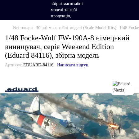
Всі товари
Збірні масштабні моделі (Scale Model Kits)
1/48 Fock
1/48 Focke-Wulf FW-190A-8 німецький
винищувач, серія Weekend Edition
(Eduard 84116), збірна модель
Артикул:
EDUARD-84116
Написати відгук