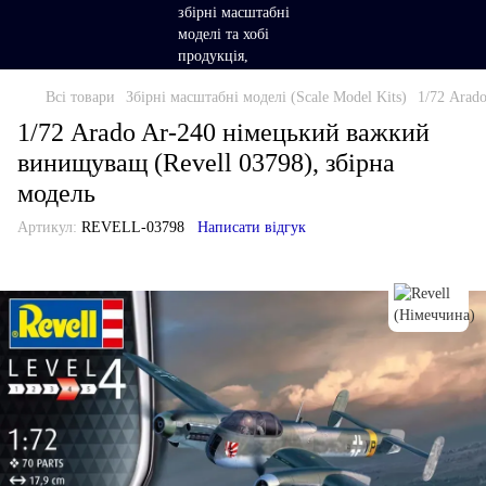
Всі товари
Збірні масштабні моделі (Scale Model Kits)
1/72 Arad
1/72 Arado Ar-240 німецький важкий
винищуващ (Revell 03798), збірна
модель
Артикул:
REVELL-03798
Написати відгук