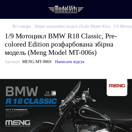
Всі товари
Збірні масштабні моделі (Scale Model Kits)
1/9 Мотоц
1/9 Мотоцикл BMW R18 Classic, Pre-
colored Edition розфарбована збірна
модель (Meng Model MT-006s)
Артикул:
MENG-MT-006S
Написати відгук