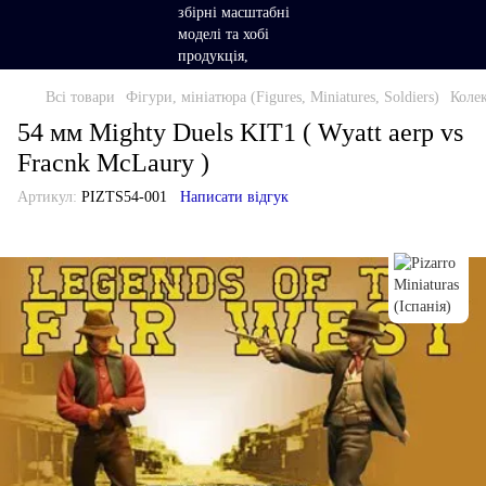
Всі товари
Фігури, мініатюра (Figures, Miniatures, Soldiers)
Колек
54 мм Mighty Duels KIT1 ( Wyatt aerp vs
Fracnk McLaury )
Артикул:
PIZTS54-001
Написати відгук