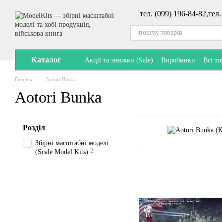
Перейти до основного контенту
тел. (099) 196-84-82,
тел.
Каталог
Акції та знижки (Sale)
Виробники
Всі т
Головна
Aotori Bunka
Aotori Bunka
Розділ
Збірні масштабні моделі
2
(Scale Model Kits)