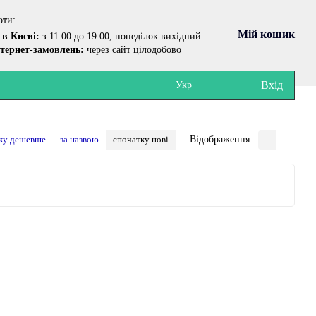
оти:
Мій кошик
в Києві:
з 11:00 до 19:00, понеділок вихідний
тернет-замовлень:
через сайт цілодобово
Вхід
Укр
ку дешевше
за назвою
спочатку нові
Відображення: