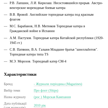
Р.В. Лапшин, Л.И. Кирилаш. Несостоявшийся прорыв. Австро-
венгерские мореходные боевые катера
В.В. Яровой. Английские торпедные катера под красным
флагом
М.С. Барабанов, Н.В. Митюков Торпедные катера в
Гражданской войне в Испании
A.M. Пастухов. Торпедные катера Китайской республики (1920-
1945 гг.)
С.В. Патянин, В.А. Галыня Младшие братья "шнелльботов".
Торпедные катера типа TS
М.Э. Морозов. Торпедный катер СМ-4
Характеристики
Бренд
- Журнали періодика (Magazines)
Вибір теми
Про флот (Ships)
Назва журналу
(рос.) Морская Кампания
Дата публікації
2010 рік
(для журналів)