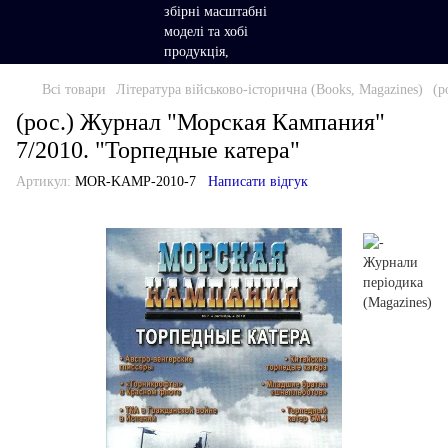
Всі товари
Література військово-історична (Books, Magazines)
(р
(рос.) Журнал "Морская Кампания"
7/2010. "Торпедные катера"
Артикул:
MOR-KAMP-2010-7
Написати відгук