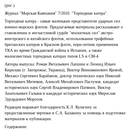
(рос.)
Журнал "Морская Кампания" 7/2010. "Торпедные катера".
Торпедные катера - самые маленькие представители ударных сил
военно-морских флотов. Предлагаемые материалы рассказывают о
становлении и несчастливой судьбе "москитных сил" австро-
венгерского и китайского флотов, использовании трофейных
британских катеров в Красном флоте, пери-петиях применения
ТКА во время Гражданской войны в Испании, а также
малоизвестных торпедных катерах типов LS и СМ-4.
Авторы выпуска: Роман Витальевич Лапшин и Леонид Ильич
Кирилаш (г. Запорожье, Украина), Виктор Вениаминович Яровой,
Михаил Сергеевич Барабанов, доктор технических наук Николай
Витальевич Митюков, Алексей Михайлович Пастухов, кандидат
исторических наук Сергей Владимирович Патянин, Виктор
Анатольевич Галыня и кандидат исторических наук Мирослав
Эдуардович Морозов.
Редакция выражает благодарность К.Л. Кулагину за
предоставленные чертежи и С.А. Балакину за помощь в подготовке
материалов к публикации.
Содержание: