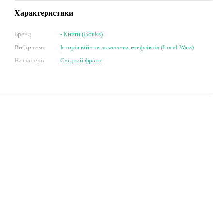
Характеристики
Бренд
- Книги (Books)
Вибір теми
Історія війн та локальних конфліктів (Local Wars)
Назва серії
Східний фронт