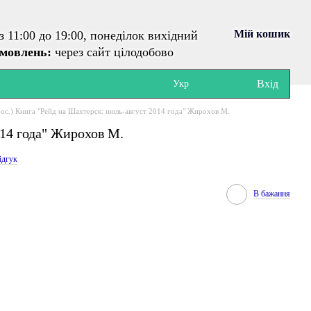
Мій кошик
з 11:00 до 19:00, понеділок вихідний
амовлень:
через сайт цілодобово
Вхід
Укр
рос.) Книга "Рейд на Шахтерск: июль-август 2014 года" Жирохов М.
014 года" Жирохов М.
ідгук
В бажання