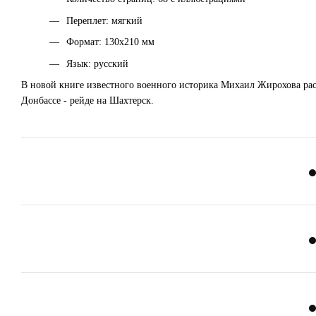
Переплет: мягкий
Формат: 130х210 мм
Язык: русский
В новой книге известного военного историка Михаил Жирохова расс
Донбассе - рейде на Шахтерск.