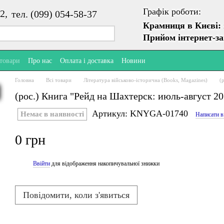
Графік роботи:
2,
тел. (099) 054-58-37
Крамниця в Києві:
Прийом інтернет-з
 товари
Про нас
Оплата і доставка
Новини
Головна
Всі товари
Література військово-історична (Books, Magazines)
(
(рос.) Книга "Рейд на Шахтерск: июль-август 2
Артикул: KNYGA-01740
Немає в наявності
Написати в
0 грн
Ввійти
для відображення накопичувальної знижки
%
Повідомити, коли з'явиться