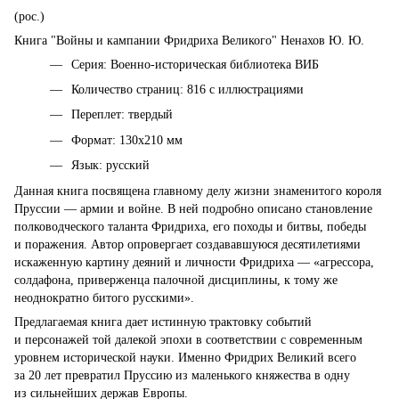
(рос.)
Книга "Войны и кампании Фридриха Великого" Ненахов Ю. Ю.
Серия: Военно-историческая библиотека ВИБ
Количество страниц: 816 с иллюстрациями
Переплет: твердый
Формат: 130х210 мм
Язык: русский
Данная книга посвящена главному делу жизни знаменитого короля
Пруссии — армии и войне. В ней подробно описано становление
полководческого таланта Фридриха, его походы и битвы, победы
и поражения. Автор опровергает создававшуюся десятилетиями
искаженную картину деяний и личности Фридриха — «агрессора,
солдафона, приверженца палочной дисциплины, к тому же
неоднократно битого русскими».
Предлагаемая книга дает истинную трактовку событий
и персонажей той далекой эпохи в соответствии с современным
уровнем исторической науки. Именно Фридрих Великий всего
за 20 лет превратил Пруссию из маленького княжества в одну
из сильнейших держав Европы.