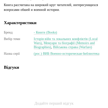
Книга рассчитана на широкий круг читателей, интересующихся
вопросами обшей и военной истории.
Характеристики
Бренд
- Книги (Books)
Вибір теми
Історія війн та локальних конфліктів (Local
Wars)
,
Мемуари та біографії (Memoirs and
Biographies)
,
Військова справа (Warfare)
Назва серії
(рос.) ВИБ Военно-историческая библиотека
Відгуки
Додайте перший відгук