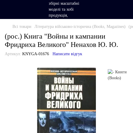
Всі товари
Література військово-історична (Books, Magazines)
(р
(рос.) Книга "Войны и кампании
Фридриха Великого" Ненахов Ю. Ю.
Артикул:
KNYGA-01676
Написати відгук