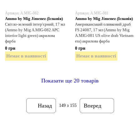
Артикул: A.MIG-082
Артикул: A.MIG-081
Ammo by Mig Jimenez (Іспанія)
Ammo by Mig Jimenez (Іспанія)
Світло-зелений інтер'єрний, 17 мл
Американський оливковий драб
(Ammo by Mig A.MIG-082 APC
FS 24087, 17 мл (Ammo by Mig
interior light green) акрилова
A.MIG-081 US olive drab Vietnam
фарба
era) акрилова фарба
0 грн
0 грн
Немає в наявності
Немає в наявності
Показати ще 20 товарів
Назад
Вперед
149
з 155