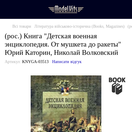
Всі товари
Література військово-історична (Books, Magazines)
(р
(рос.) Книга "Детская военная
энциклопедия. От мушкета до ракеты"
Юрий Каторин, Николай Волковский
Артикул:
KNYGA-03513
Написати відгук