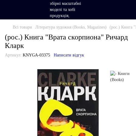
Всі товари
Література художня (Books, Magazines)
(рос.) Книга 
(рос.) Книга "Врата скорпиона" Ричард
Кларк
Артикул:
KNYGA-03375
Написати відгук