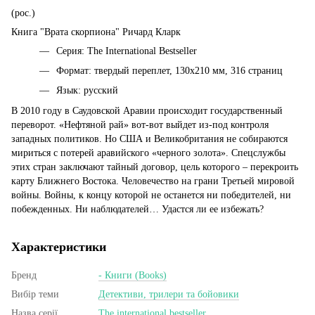
(рос.)
Книга "Врата скорпиона" Ричард Кларк
Серия: The International Bestseller
Формат: твердый переплет, 130х210 мм, 316 страниц
Язык: русский
В 2010 году в Саудовской Аравии происходит государственный
переворот. «Нефтяной рай» вот-вот выйдет из-под контроля
западных политиков. Но США и Великобритания не собираются
мириться с потерей аравийского «черного золота». Спецслужбы
этих стран заключают тайный договор, цель которого – перекроить
карту Ближнего Востока. Человечество на грани Третьей мировой
войны. Войны, к концу которой не останется ни победителей, ни
побежденных. Ни наблюдателей… Удастся ли ее избежать?
Характеристики
Бренд
- Книги (Books)
Вибір теми
Детективи, трилери та бойовики
Назва серії
The international bestseller