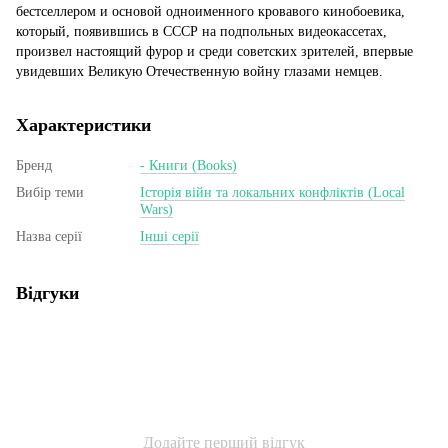
бестселлером и основой одноименного кровавого кинобоевика,
который, появившись в СССР на подпольных видеокассетах,
произвел настоящий фурор и среди советских зрителей, впервые
увидевших Великую Отечественную войну глазами немцев.
Характеристики
Бренд
- Книги (Books)
Вибір теми
Історія війн та локальних конфліктів (Local
Wars)
Назва серії
Інші серії
Відгуки
Додайте перший відгук