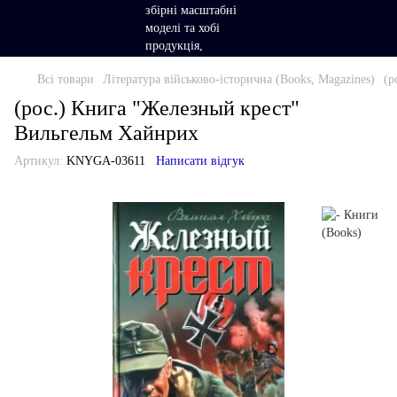
Всі товари
Література військово-історична (Books, Magazines)
(р
(рос.) Книга "Железный крест"
Вильгельм Хайнрих
Артикул:
KNYGA-03611
Написати відгук