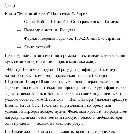
(рос.)
Книга "Железный крест" Вильгельм Хайнрих
Серия: Война. Штрафбат. Они сражались за Гитлера
Перевод: с англ. А. Бушуева
Формат: твердый переплет, 130х210 мм, 576 страниц
Язык: русский
Перевод знаменитого военного романа, по мотивам которого снят
культовый кинофильм. Бесспорная классика жанра.
1943 год, Восточный фронт. В роту унтер-офицера Штайнера
назначен новый командир, бравый капитан-штабист фон
Штрански. Вскоре Штайнер, заслуженный ветеран, настоящий
герой войны и «отец солдатам», прошедший все круги фронтового
ада и готовый жизнь отдать за любого из своих подчиненных, с
ужасом осознает, что Штрански — Heimatkrieger (тыловая крыса) и
Eiserner Kreuz-Geier (охотник за регалиями), которому для
успешной карьеры позарез нужен Железный крест, и что ради этой
награды капитан готов пойти на любую подлость, любые потери,
если придется — положить хоть всю роту…
На Западе данная книга стала главным военно-историческим