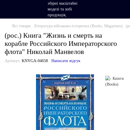
Всі товари
Література військово-історична (Books, Magazines)
(р
(рос.) Книга "Жизнь и смерть на
корабле Российского Императорского
флота" Николай Манвелов
Артикул:
KNYGA-04658
Написати відгук