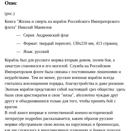
Опис
(рос.)
Книга "Жизнь и смерть на корабле Российского Императорского
флота" Николай Манвелов
Серия: Андреевский флаг
Формат: твердый переплет, 130х210 мм, 413 страниц
Язык: русский
Корабль был для русского моряка вторым домом, полем боя, а
зачастую становился и его могилой. Служба на Российском
Императорском флоте была связана с постоянными лишениями и
неудобствами. Тем не менее, русские военные корабли всегда
считались воплощением порядка, благоустройства и даже роскоши.
Экипаж корабля представлял собой настоящий срез общества: здесь
были своя аристократия и свои "низы", абсолютно чуждые друг
другу и объединявшиеся только для того, чтобы принять бой с
врагом.
В этой книге впервые в отечественной военно-исторической
литературе подробно рассказывается, каким образом русские
моряки обустраивали свою жизнь на парусниках и броненосцах,
как им служилось в многомесячных плаваниях и боевых походах,