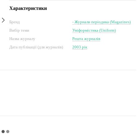
Характеристики
Бренд
- Журнали періодика (Magazines)
Вибір теми
Уніформістика (Uniform)
Назва журналу
Решта журналів
Дата публікації (для журналів)
2003 рік