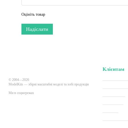
Оцініть товар
Надіслати
Клієнтам
Вхід до кабі
© 2004—2026
ModelKits — збірні масштабні моделі та хобі продукція
Акції та зни
Ми в соцмережах
Виробники
Всі товари
Про нас
Мобільна версія
Оплата і дос
Новини