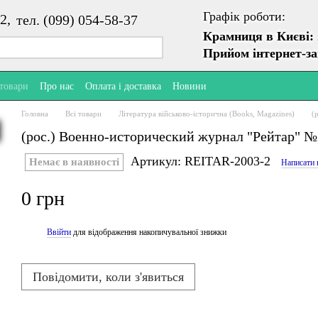
Графік роботи:
2,
тел. (099) 054-58-37
Крамниця в Києві:
Прийом інтернет-з
 товари
Про нас
Оплата і доставка
Новини
Головна
Всі товари
Література військово-історична (Books, Magazines)
(
(рос.) Военно-исторический журнал "Рейтар" №
Артикул: REITAR-2003-2
Немає в наявності
Написати 
0 грн
Ввійти
для відображення накопичувальної знижки
%
Повідомити, коли з'явиться