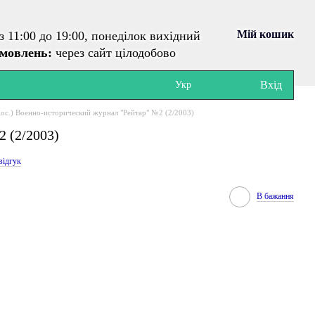
Мій кошик
з 11:00 до 19:00, понеділок вихідний
амовлень:
через сайт цілодобово
Вхід
Укр
рос.) Военно-исторический журнал "Рейтар" №2 (2/2003)
2 (2/2003)
відгук
В бажання