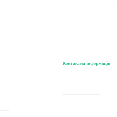
Контактна інформація
нету
тел. (099) 196-84-82
жки (Sale)
тел. (099) 054-58-37
Viber (097) 493-57-64
Telegram (097) 493-57-64
тавка
modelkitscomua@gmail.com