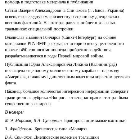
помощь в подготовке материала к публикации.
Статья Валерия Александровича Спичакова (г. Львов, Украина)
освещает очередную малоизвестную страничку днепровских
военных флотилий. На этот раз рассказ пойдет о колесных
тральщиках специальной постройки.
Владислав Львович Гончаров (Санкт-Петербург) на основе
материалов РГА ВМФ раскрывает историю неосуществленного
проекта 450-тонного миноносца прибрежного действия,
разрабатывавшегося в годы Первой мировой войны.
Публикация Юрия Александровича Ликина (Калининград)
посвящена еще одному малоизвестному кораблю – пароходу
«Америка», ставшему единственным колесным корветом русского
флота.
Наконец, большое количество интересной информации содержит
традиционная рубрика «Вопрос – ответ», которая в этот раз была
существенно расширена.
В номере:
М.Э. Морозов, В.А. Сутормин.
Бронированные малые охотники
З. Фрайфогель.
Броненосцы типа «Монарх»
В.А. Спичаков.
Днепровские колесные тральщики