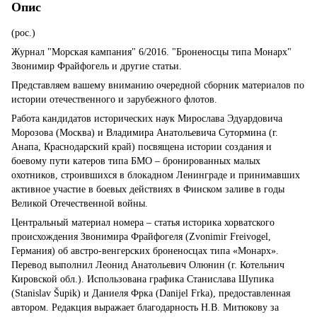
Опис
(рос.)
Журнал "Морская кампания" 6/2016. "Броненосцы типа Монарх"
Звонимир Фрайфогель и другие статьи.
Представляем вашему вниманию очередной сборник материалов по
истории отечественного и зарубежного флотов.
Работа кандидатов исторических наук Мирослава Эдуардовича
Морозова (Москва) и Владимира Анатольевича Сутормина (г.
Анапа, Краснодарский край) посвящена истории создания и
боевому пути катеров типа БМО – бронированных малых
охотников, строившихся в блокадном Ленинграде и принимавших
активное участие в боевых действиях в Финском заливе в годы
Великой Отечественной войны.
Центральный материал номера – статья историка хорватского
происхождения Звонимира Фрайфогеля (Zvonimir Freivogel,
Германия) об австро-венгерских броненосцах типа «Монарх».
Перевод выполнил Леонид Анатольевич Олюнин (г. Котельнич
Кировской обл.). Использована графика Станислава Шупика
(Stanislav Šupik) и Даниеля Фрка (Danijel Frka), предоставленная
автором. Редакция выражает благодарность Н.В. Митюкову за