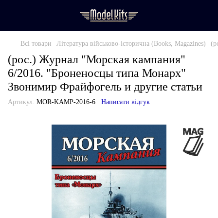
Всі товари
Література військово-історична (Books, Magazines)
(р
(рос.) Журнал "Морская кампания"
6/2016. "Броненосцы типа Монарх"
Звонимир Фрайфогель и другие статьи
Артикул:
MOR-KAMP-2016-6
Написати відгук