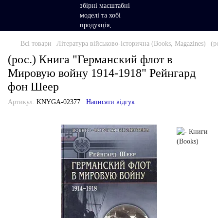
Всі товари
Література військово-історична (Books, Magazines)
(р
(рос.) Книга "Германский флот в
Мировую войну 1914-1918" Рейнгард
фон Шеер
Артикул:
KNYGA-02377
Написати відгук