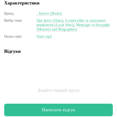
Характеристики
Бренд
- Книги (Books)
Вибір теми
Про флот (Ships)
,
Історія війн та локальних
конфліктів (Local Wars)
,
Мемуари та біографії
(Memoirs and Biographies)
Назва серії
Інші серії
Відгуки
Додайте перший відгук
Написати відгук