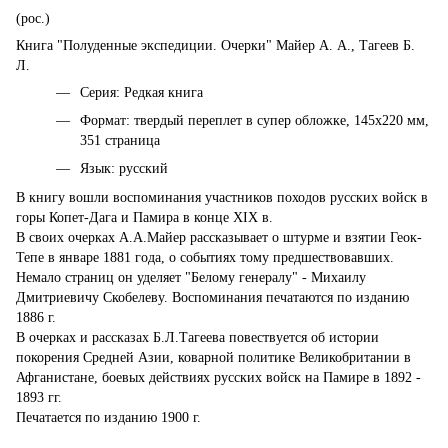
(рос.)
Книга "Полуденные экспедиции. Очерки" Майер А. А., Тагеев Б.
Л.
Серия: Редкая книга
Формат: твердый переплет в супер обложке, 145х220 мм,
351 страница
Язык: русский
В книгу вошли воспоминания участников походов русских войск в
горы Копет-Дага и Памира в конце XIX в.
В своих очерках А.А.Майер рассказывает о штурме и взятии Геок-
Тепе в январе 1881 года, о событиях тому предшествовавших.
Немало страниц он уделяет "Белому генералу" - Михаилу
Дмитриевичу Скобелеву. Воспоминания печатаются по изданию
1886 г.
В очерках и рассказах Б.Л.Тагеева повествуется об истории
покорения Средней Азии, коварной политике Великобритании в
Афганистане, боевых действиях русских войск на Памире в 1892 -
1893 гг.
Печатается по изданию 1900 г.