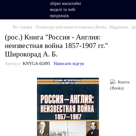
Всі товари
Література військово-історична (Books, Magazines)
(р
(рос.) Книга "Россия - Англия:
неизвестная война 1857-1907 гг."
Широкорад А. Б.
Артикул:
KNYGA-02495
Написати відгук