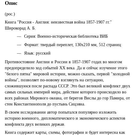
Опис
(рос.)
Книга "Россия - Англия: неизвестная война 1857-1907 гг."
Широкорад А. Б.
Серия: Военно-историческая библиотека ВИБ
Формат: твердый переплет, 130х210 мм, 512 страниц
Язык: русский
Противостояние Англии и России в 1857-1907 годах во многом
предопределило ход событий XX века. Да и сейчас изучение этого
"белого пятна" мировой истории, можно сказать, первой "холодной
войны", позволяет по-новому взглянуть на ситуацию,
сложившуюся после распада СССР. Это был великий конфликт двух
самых сильных империй мира, действие которого происходило во
всех районах Мирового океана, от берегов Вислы до гор Памира, от
стен Константинополя до пустынь Сицзяна.
В своем исследовании автор попытался популярно изложить
историю военного, дипломатического и экономического аспектов
конфликта двух великих держав.
Книга содержит карты, схемы, фотографии и будет интересна как