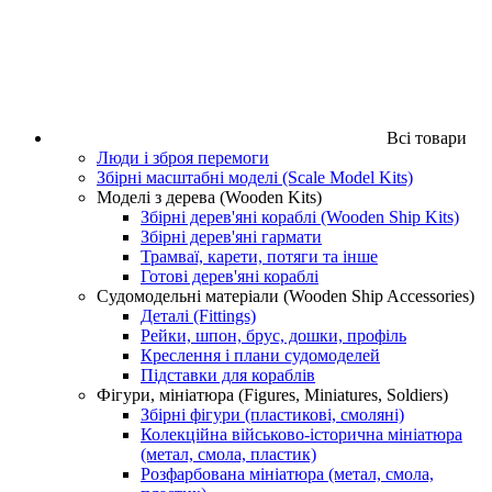
Всі товари
Люди і зброя перемоги
Збірні масштабні моделі (Scale Model Kits)
Моделі з дерева (Wooden Kits)
Збірні дерев'яні кораблі (Wooden Ship Kits)
Збірні дерев'яні гармати
Трамваї, карети, потяги та інше
Готові дерев'яні кораблі
Судомодельні матеріали (Wooden Ship Accessories)
Деталі (Fittings)
Рейки, шпон, брус, дошки, профіль
Креслення і плани судомоделей
Підставки для кораблів
Фігури, мініатюра (Figures, Miniatures, Soldiers)
Збірні фігури (пластикові, смоляні)
Колекційна військово-історична мініатюра
(метал, смола, пластик)
Розфарбована мініатюра (метал, смола,