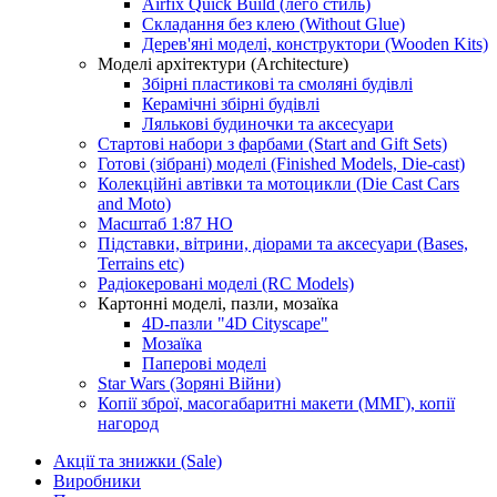
Airfix Quick Build (лего стиль)
Складання без клею (Without Glue)
Дерев'яні моделі, конструктори (Wooden Kits)
Моделі архітектури (Architecture)
Збірні пластикові та смоляні будівлі
Керамічні збірні будівлі
Лялькові будиночки та аксесуари
Стартові набори з фарбами (Start and Gift Sets)
Готові (зібрані) моделі (Finished Models, Die-cast)
Колекційні автівки та мотоцикли (Die Cast Cars
and Moto)
Масштаб 1:87 HO
Підставки, вітрини, діорами та аксесуари (Bases,
Terrains etc)
Радіокеровані моделі (RC Models)
Картонні моделі, пазли, мозаїка
4D-пазли "4D Cityscape"
Мозаїка
Паперові моделі
Star Wars (Зоряні Війни)
Копії зброї, масогабаритні макети (ММГ), копії
нагород
Акції та знижки (Sale)
Виробники