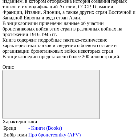
изданием, в котором отображена история создания первых
танков и их модификаций Англии, СССР, Германии,
Франции, Италии, Японии, а также других стран Восточной и
Западной Европы и ряда стран Азии.
В энциклопедии приведены данные об участии
бронетанковых войск этих стран в различных войнах на
протяжении 1916-1945 гг.
Книга содержит подробные тактико-технические
характеристики танков и сведения о боевом составе и
организации бронетанковых войск некоторых стран.
В энциклопедии представлено более 200 иллюстраций.
Опис
Характеристики
Бренд
- Книги (Books)
Вибір теми
Про бронетехніку (AFV)