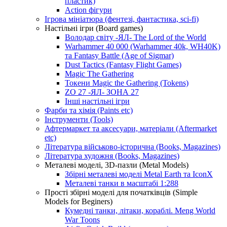
пластик)
Action фігури
Ігрова мініатюра (фентезі, фантастика, sci-fi)
Настільні ігри (Board games)
Володар світу -ЯЛ- The Lord of the World
Warhammer 40 000 (Warhammer 40k, WH40K)
та Fantasy Battle (Age of Sigmar)
Dust Tactics (Fantasy Flight Games)
Magic The Gathering
Токени Magic the Gathering (Tokens)
ZO 27 -ЯЛ- ЗОНА 27
Інші настільні ігри
Фарби та хімія (Paints etc)
Інструменти (Tools)
Афтермаркет та аксесуари, матеріали (Aftermarket
etc)
Література військово-історична (Books, Magazines)
Література художня (Books, Magazines)
Металеві моделі, 3D-пазли (Metal Models)
Збірні металеві моделі Metal Earth та IconX
Металеві танки в масштабі 1:288
Прості збірні моделі для початківців (Simple
Models for Beginers)
Кумедні танки, літаки, кораблі. Meng World
War Toons