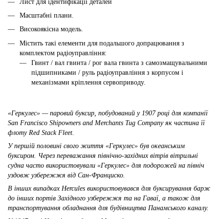
Лист для ідентифікації деталей
Масштабні плани.
Високоякісна модель.
Містить такі елементи для подальшого допрацювання з
комплектом радіоуправління:
Гвинт / вал гвинта / рог вала гвинта з самозмащувальними
підшипниками / руль радіоуправління з корпусом і
механізмами кріплення сервоприводу.
«Геркулес» — паровий буксир, побудований у 1907 році для компанії
San Francisco Shipowners and Merchants Tug Company як частина її
флоту Red Stack Fleet.
У першій половині свого життя «Геркулес» був океанським
буксиром. Через переважання північно-західних вітрів вітрильні
судна часто використовували «Геркулес» для подорожей на північ
уздовж узбережжя від Сан-Франциско.
В інших випадках Hercules використовувався для буксирування барж
до інших портів Західного узбережжя та на Гаваї, а також для
транспортування обладнання для будівництва Панамського каналу.