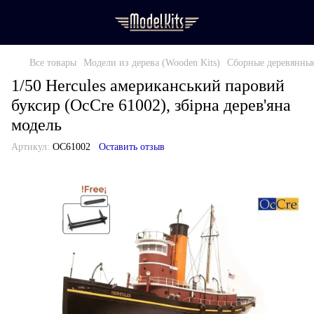
Все товары
Модели из дерева (Wooden Kits)
Сборные деревянные
1/50 Hercules американський паровий
буксир (OcCre 61002), збірна дерев'яна
модель
Артикул:
OC61002
Оставить отзыв