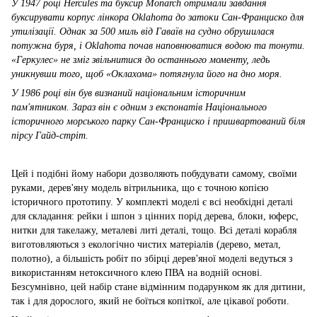
У 1947 році Hercules та буксир Monarch отримали завдання
буксирувати корпус лінкора Oklahoma до затоки Сан-Франциско для
утилізації. Однак за 500 миль від Гаваїв на судно обрушилася
потужна буря, і Oklahoma почав наповнюватися водою та тонути.
«Геркулес» не зміг звільнитися до останнього моменту, ледь
уникнувши того, щоб «Оклахома» потягнула його на дно моря.
У 1986 році він був визнаний національним історичним
пам'ятником. Зараз він є одним з експонатів Національного
історичного морського парку Сан-Франциско і пришвартований біля
пірсу Гайд-стріт.
Цей і подібні йому набори дозволяють побудувати самому, своїми
руками, дерев'яну модель вітрильника, що є точною копією
історичного прототипу. У комплекті моделі є всі необхідні деталі
для складання: рейки і шпон з цінних порід дерева, блоки, юферс,
нитки для такелажу, металеві литі деталі, тощо. Всі деталі корабля
виготовляються з екологічно чистих матеріалів (дерево, метал,
полотно), а більшість робіт по збірці дерев'яної моделі ведуться з
використанням нетоксичного клею ПВА на водній основі.
Безсумнівно, цей набір стане відмінним подарунком як для дитини,
так і для дорослого, який не боїться копіткої, але цікавої роботи.