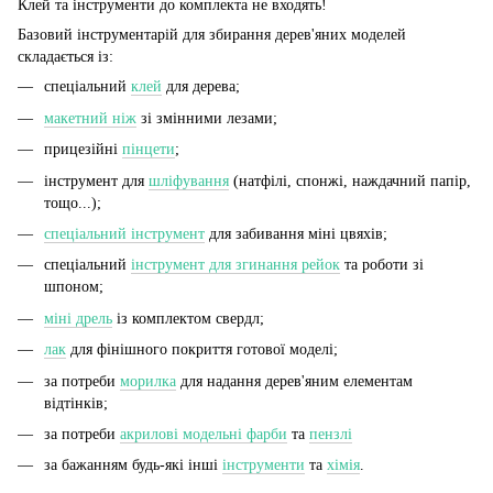
Клей та інструменти до комплекта не входять!
Базовий інструментарій для збирання дерев'яних моделей
складається із:
спеціальний
клей
для дерева;
макетний ніж
зі змінними лезами;
прицезійні
пінцети
;
інструмент для
шліфування
(натфілі, спонжі, наждачний папір,
тощо...);
спеціальний інструмент
для забивання міні цвяхів;
спеціальний
інструмент для згинання рейок
та роботи зі
шпоном;
міні дрель
із комплектом свердл;
лак
для фінішного покриття готової моделі;
за потреби
морилка
для надання дерев'яним елементам
відтінків;
за потреби
акрилові модельні фарби
та
пензлі
за бажанням будь-які інші
інструменти
та
хімія
.