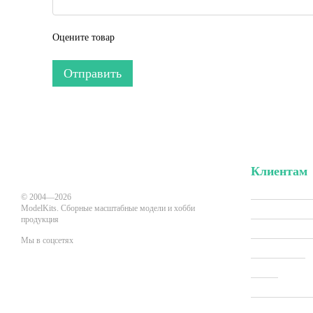
Оцените товар
Отправить
Клиентам
Вход в личн
© 2004—2026
ModelKits. Сборные масштабные модели и хобби
Акции и скид
продукция
Производит
Мы в соцсетях
Все товары
О нас
Мобильная версия
Оплата и до
Новости