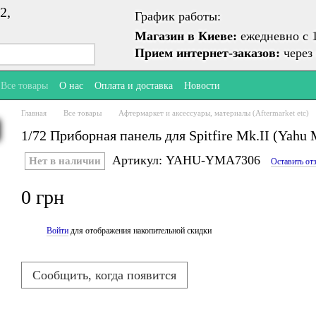
2,
График работы:
Магазин в Киеве:
ежедневно с 1
Прием интернет-заказов:
через 
Все товары
О нас
Оплата и доставка
Новости
Главная
Все товары
Афтермаркет и аксессуары, материалы (Aftermarket etc)
1/72 Приборная панель для Spitfire Mk.II (Yah
Артикул: YAHU-YMA7306
Нет в наличии
Оставить от
0 грн
Войти
для отображения накопительной скидки
%
Сообщить, когда появится