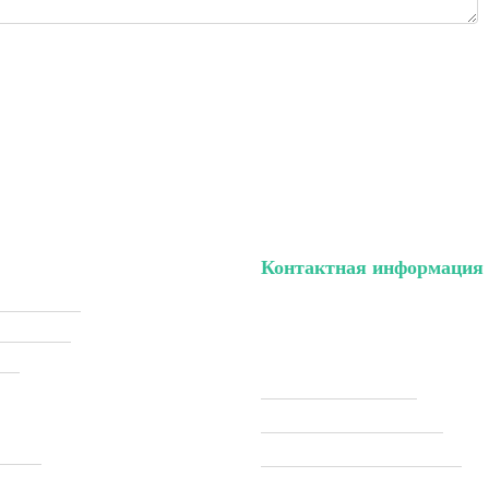
Контактная информация
ый кабинет
тел. (099) 196-84-82
ки (Sale)
тел. (099) 054-58-37
ели
Viber (097) 493-57-64
Telegram (097) 493-57-64
ставка
modelkitscomua@gmail.com