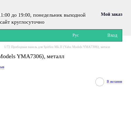
Мой заказ
1:00 до 19:00, понедельник выходной
сайт круглосуточно
Вход
Рус
1/72 Приборная панель для Spitfire Mk.II (Yahu Models YMA7306), металл
u Models YMA7306), металл
зыв
В желания