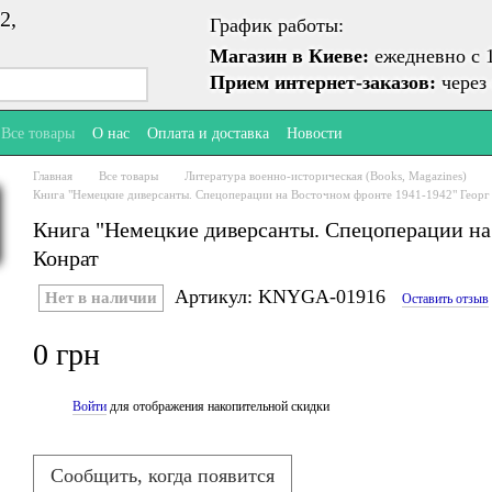
2,
График работы:
Магазин в Киеве:
ежедневно с 1
Прием интернет-заказов:
через 
Все товары
О нас
Оплата и доставка
Новости
Главная
Все товары
Литература военно-историческая (Books, Magazines)
Книга "Немецкие диверсанты. Спецоперации на Восточном фронте 1941-1942" Георг
Книга "Немецкие диверсанты. Спецоперации на
Конрат
Артикул: KNYGA-01916
Нет в наличии
Оставить отзыв
0 грн
Войти
для отображения накопительной скидки
%
Сообщить, когда появится