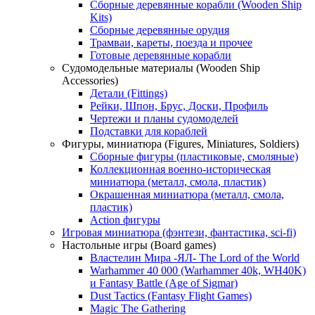
Сборные деревянные корабли (Wooden Ship
Kits)
Сборные деревянные орудия
Трамваи, кареты, поезда и прочее
Готовые деревянные корабли
Судомодельные материалы (Wooden Ship
Accessories)
Детали (Fittings)
Рейки, Шпон, Брус, Доски, Профиль
Чертежи и планы судомоделей
Подстaвки для кораблей
Фигуры, миниатюра (Figures, Miniatures, Soldiers)
Сборные фигуры (пластиковые, смоляные)
Коллекционная военно-историческая
миниатюра (металл, смола, пластик)
Окрашенная миниатюра (металл, смола,
пластик)
Action фигуры
Игровая миниатюра (фэнтези, фантастика, sci-fi)
Настольные игры (Board games)
Властелин Мира -ЯЛ- The Lord of the World
Warhammer 40 000 (Warhammer 40k, WH40K)
и Fantasy Battle (Age of Sigmar)
Dust Tactics (Fantasy Flight Games)
Magic The Gathering