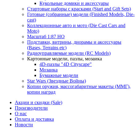
Кукольные домики и аксессуары
Стартовые наборы с красками (Start and Gift Sets)
Готовые (собранные) модели (Finished Models, Die-
cast)
Коллекционные авто и мото (Die Cast Cars and
Moto)
Масштаб 1:87 HO
Подставки, витрины, диорамы и аксессуары
(Bases, Terrains etc)
Радиоуправляемые модели (RC Models)
Картонные модели, пазлы, мозаика
4D-пазлы "4D Cityscape"
Мозаика
Бумажные модели
Star Wars (Звездные Войны)
Копии оружия, массогабаритные макеты (ММГ),
копии наград
Акции и скидки (Sale)
Производители
О нас
Оплата и доставка
Новости