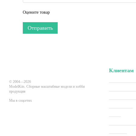
Оцените товар
Отправить
Клиентам
Вход в личн
© 2004—2026
ModelKits. Сборные масштабные модели и хобби
Акции и скид
продукция
Производит
Мы в соцсетях
Все товары
О нас
Мобильная версия
Оплата и до
Новости