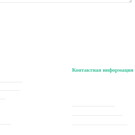
Контактная информация
ый кабинет
тел. (099) 196-84-82
ки (Sale)
тел. (099) 054-58-37
ели
Viber (097) 493-57-64
Telegram (097) 493-57-64
ставка
modelkitscomua@gmail.com