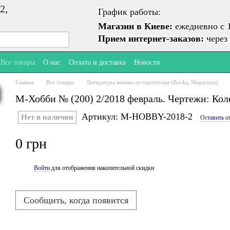
2,
График работы:
Магазин в Киеве:
ежедневно с 1
Прием интернет-заказов:
через 
Все товары
О нас
Оплата и доставка
Новости
Главная
Все товары
Литература военно-историческая (Books, Magazines)
М-Хобби № (200) 2/2018 февраль. Чертежи: Кол
Артикул: M-HOBBY-2018-2
Нет в наличии
Оставить о
0 грн
Войти
для отображения накопительной скидки
%
Сообщить, когда появится