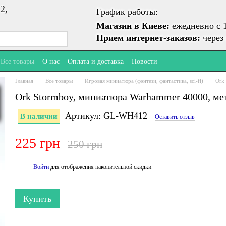
2,
График работы:
Магазин в Киеве:
ежедневно с 1
Прием интернет-заказов:
через 
Все товары
О нас
Оплата и доставка
Новости
Главная
Все товары
Игровая миниатюра (фэнтези, фантастика, sci-fi)
Ork
Ork Stormboy, миниатюра Warhammer 40000, ме
Артикул: GL-WH412
В наличии
Оставить отзыв
225 грн
250 грн
Войти
для отображения накопительной скидки
%
Купить