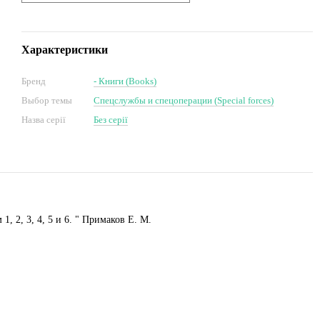
Характеристики
Бренд
- Книги (Books)
Выбор темы
Спецслужбы и спецоперации (Special forces)
Назва серії
Без серії
 2, 3, 4, 5 и 6. " Примаков Е. М.