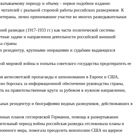
ватываемому периоду и объему - первое подобное издание.
читателей с реальной стороной работы российских разведчиков. К
ветераны, лично принимавшие участие во многих разведывательных
ей разведки (1917-1933 гг.) как части политической системы
тетные задачи и направления деятельности российской внешней
а страны.
ных резидентур, крупными операциями и судьбами выдающихся
вой мировой войны и попытка советского государства предотвратить ее
ния антисоветской пропаганды и шпиономании в Европе и США,
нно боролась за информационной обеспечение руководства страны,
ять на правительственные круги за рубежом в нужном направлении,
льных резидентур и биографиями видных разведчиков, действовавших в
оенных планов гитлеровской Германии, помощь в развертывании
ительный период войны российская разведка отслеживала планы и
военного мира, помогала преодолеть монополию США на ядерное