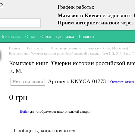
2,
График работы:
Магазин в Киеве:
ежедневно с 1
Прием интернет-заказов:
через 
Все товары
О нас
Оплата и доставка
Новости
Главная
Все товары
Литература военно-историческая (Books, Magazines)
Комплект книг "Очерки истории российской внешней разведки. Том 1, 2, 3, 4, 5 и 6. "
Комплект книг "Очерки истории российской внешн
Е. М.
Артикул: KNYGA-01773
Нет в наличии
Оставить отзыв
0 грн
Войти
для отображения накопительной скидки
%
Сообщить, когда появится