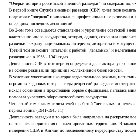
"Очерки истории российской внешней разведки" по содержанию, ох
В первой книге Служба внешней разведки (СВР) хочет познакомить 
подготовке "очерков" привлекались профессиональные разведчики-
операциях последних десятилетий.
Во 2-ом томе освещаются становление и укрепление советской внешн
качественно иного государства, которая, однако, сохранила приори
разведки - охрану национальных интересов, авторитета и могуществ
Третий том знакомит читателей с работой "легальных" и нелегаль
разведчиков в 1933 - 1941 годах.
Деятельность СВР в этот период определяли два фактора: угроза но
на основе реализации принципа коллективной безопасности.
В условиях ужесточения контрразведывательного режима, нагнета
огромных кадровых потерь в годы репрессий разведка самоотверже
искала союзников в предстоящей борьбе с фашизмом, пыталась вли
помогала укреплять обороноспособность государства.
Четвертый том знакомит читателей с работой "легальных" и нелега
период войны (1941-1945 гг.).
Деятельность разведки в то время была направлена на раскрытие в
партизанского движения на оккупированных территориях. В заключ
намерения США и Англии по послевоенному переустройству после