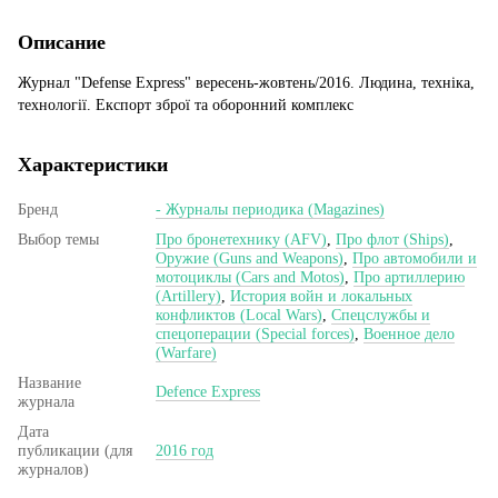
Описание
Журнал "Defense Express" вересень-жовтень/2016. Людина, техніка,
технології. Експорт зброї та оборонний комплекс
Характеристики
Бренд
- Журналы периодика (Magazines)
Выбор темы
Про бронетехнику (AFV)
,
Про флот (Ships)
,
Оружие (Guns and Weapons)
,
Про автомобили и
мотоциклы (Cars and Motos)
,
Про артиллерию
(Artillery)
,
История войн и локальных
конфликтов (Local Wars)
,
Спецслужбы и
спецоперации (Special forces)
,
Военное дело
(Warfare)
Название
Defence Express
журнала
Дата
публикации (для
2016 год
журналов)