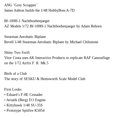
ANG ‘Grey Scrapper’
James Ashton builds the 1/48 HobbyBoss A-7D
Bf-109H-1 Nachthoehenjaeger
AZ Models 1/72 Bf-109H-1 Nachthoehenjaeger by Adam Rehorn
Stearman Aerobatic Biplane
Revell 1/48 Stearman Aerobatic Biplane by Michael Chilestone
Shiny Two Swift
Vitor Costa uses AK Interactive Products to replicate RAF Camouflage
on the 1/72 Airfix F. R. Mk.5
Birth of a Club
The story of SESKU & Hemsworth Scale Model Club
First Looks
• Eduard’s F-8E Crusader
• Aviatik (Berg) D.I Engine
• Kittyhawk 1/48 SU-35S
• Prototype Spitfire K5054