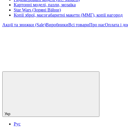
Картонні моделі, пазли, мозаїка
Star Wars (Зоряні Війни)
Копії зброї, масогабаритні макети (ММГ), копії нагород
Акції та знижки (Sale)
Виробники
Всі товари
Про нас
Оплата і до
Укр
Рус