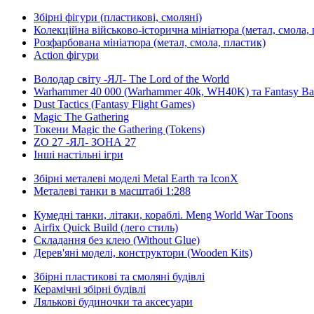
Збірні фігури (пластикові, смоляні)
Колекційна військово-історична мініатюра (метал, смола, 
Розфарбована мініатюра (метал, смола, пластик)
Action фігури
Володар світу -ЯЛ- The Lord of the World
Warhammer 40 000 (Warhammer 40k, WH40K) та Fantasy Batt
Dust Tactics (Fantasy Flight Games)
Magic The Gathering
Токени Magic the Gathering (Tokens)
ZO 27 -ЯЛ- ЗОНА 27
Інші настільні ігри
Збірні металеві моделі Metal Earth та IconX
Металеві танки в масштабі 1:288
Кумедні танки, літаки, кораблі. Meng World War Toons
Airfix Quick Build (лего стиль)
Складання без клею (Without Glue)
Дерев'яні моделі, конструктори (Wooden Kits)
Збірні пластикові та смоляні будівлі
Керамічні збірні будівлі
Лялькові будиночки та аксесуари