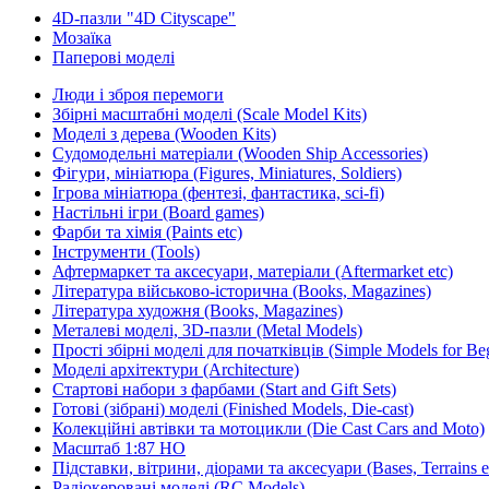
4D-пазли "4D Cityscape"
Мозаїка
Паперові моделі
Люди і зброя перемоги
Збірні масштабні моделі (Scale Model Kits)
Моделі з дерева (Wooden Kits)
Судомодельні матеріали (Wooden Ship Accessories)
Фігури, мініатюра (Figures, Miniatures, Soldiers)
Ігрова мініатюра (фентезі, фантастика, sci-fi)
Настільні ігри (Board games)
Фарби та хімія (Paints etc)
Інструменти (Tools)
Афтермаркет та аксесуари, матеріали (Aftermarket etc)
Література військово-історична (Books, Magazines)
Література художня (Books, Magazines)
Металеві моделі, 3D-пазли (Metal Models)
Прості збірні моделі для початківців (Simple Models for Beg
Моделі архітектури (Architecture)
Стартові набори з фарбами (Start and Gift Sets)
Готові (зібрані) моделі (Finished Models, Die-cast)
Колекційні автівки та мотоцикли (Die Cast Cars and Moto)
Масштаб 1:87 HO
Підставки, вітрини, діорами та аксесуари (Bases, Terrains e
Радіокеровані моделі (RC Models)