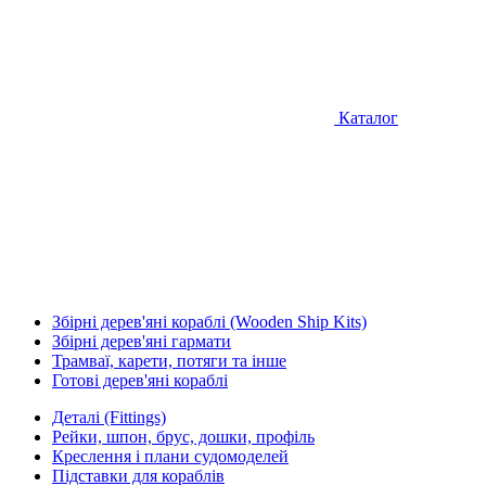
Каталог
Збірні дерев'яні кораблі (Wooden Ship Kits)
Збірні дерев'яні гармати
Трамваї, карети, потяги та інше
Готові дерев'яні кораблі
Деталі (Fittings)
Рейки, шпон, брус, дошки, профіль
Креслення і плани судомоделей
Підставки для кораблів