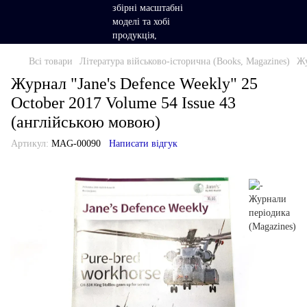
Всі товари
Література військово-історична (Books, Magazines)
Жу
Журнал "Jane's Defence Weekly" 25
October 2017 Volume 54 Issue 43
(англійською мовою)
Артикул:
MAG-00090
Написати відгук