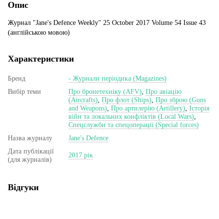
Опис
Журнал "Jane's Defence Weekly" 25 October 2017 Volume 54 Issue 43
(англійською мовою)
Характеристики
Бренд
- Журнали періодика (Magazines)
Вибір теми
Про бронетехніку (AFV)
,
Про авіацію
(Aircrafts)
,
Про флот (Ships)
,
Про зброю (Guns
and Weapons)
,
Про артилерію (Artillery)
,
Історія
війн та локальних конфліктів (Local Wars)
,
Спецслужби та спецоперації (Special forces)
Назва журналу
Jane's Defence
Дата публікації
2017 рік
(для журналів)
Відгуки