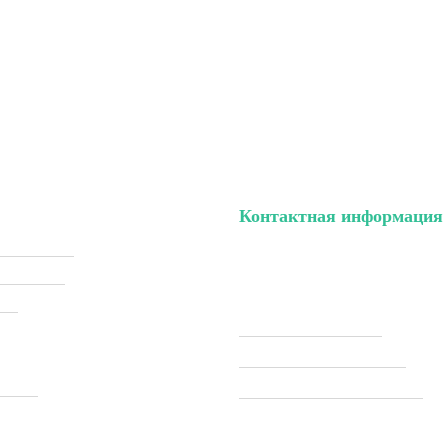
Контактная информация
ый кабинет
тел. (099) 196-84-82
ки (Sale)
тел. (099) 054-58-37
ели
Viber (097) 493-57-64
Telegram (097) 493-57-64
ставка
modelkitscomua@gmail.com