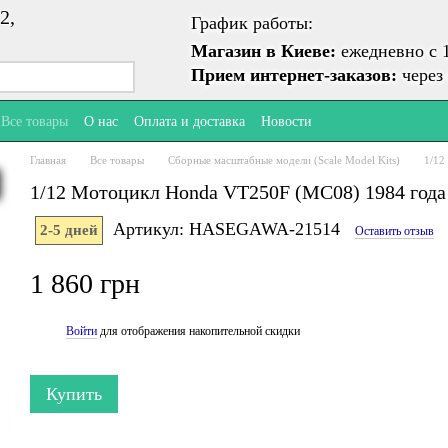
2,
График работы:
Магазин в Киеве:
ежедневно с 1
Прием интернет-заказов:
через 
Все товары
О нас
Оплата и доставка
Новости
Главная
Все товары
Сборные масштабные модели (Scale Model Kits)
1/12
1/12 Мотоцикл Honda VT250F (MC08) 1984 года 
Артикул: HASEGAWA-21514
2-5 дней
Оставить отзыв
1 860 грн
Войти
для отображения накопительной скидки
%
Купить