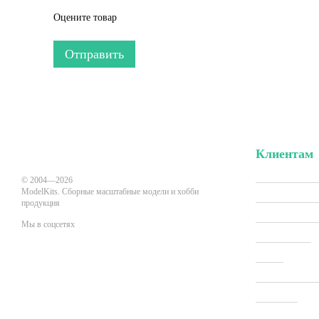
Оцените товар
Отправить
Клиентам
Вход в личн
© 2004—2026
ModelKits. Сборные масштабные модели и хобби
Акции и скид
продукция
Производит
Мы в соцсетях
Все товары
О нас
Мобильная версия
Оплата и до
Новости