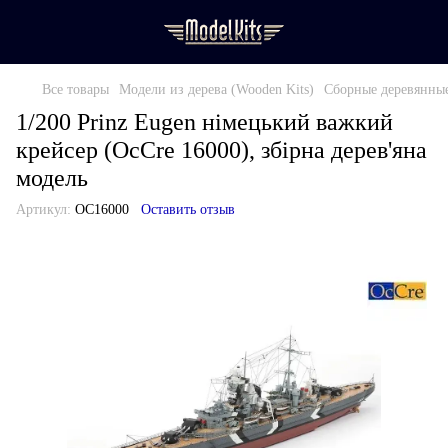
Все товары
Модели из дерева (Wooden Kits)
Сборные деревянные
1/200 Prinz Eugen німецький важкий
крейсер (OcCre 16000), збірна дерев'яна
модель
Артикул:
OC16000
Оставить отзыв