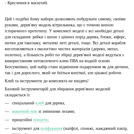
- Креслення в масштабі.
Цей і подібні йому набори дозволяють побудувати самому, своїми
руками, дерев'яну модель вітрильника, що є точною копією
історичного прототипу. У комплекті моделі є всі необхідні деталі
для складання: рейки і шпон з цінних порід дерева, блоки, юферс,
нитки для такелажу, металеві литі деталі, тощо. Всі деталі корабля
виготовляються з екологічно чистих матеріалів (дерево, метал,
полотно), а більшість робіт по збірці дерев'яної моделі ведуться з
використанням нетоксичного клею ПВА на водній основі.
Безсумнівно, цей набір стане відмінним подарунком як для дитини,
так і для дорослого, який не боїться копіткої, але цікавої роботи.
Клей та інструменти до комплекта не входять!
Базовий інструментарій для збирання дерев'яних моделей
складається із:
спеціальний
клей
для дерева;
макетний ніж
зі змінними лезами;
прицезійні
пінцети
;
інструмент для
шліфування
(натфілі, спонжі, наждачний папір,