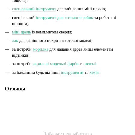
тощо...);
спеціальний інструмент
для забивання міні цвяхів;
спеціальний
інструмент для згинання рейок
та роботи зі
шпоном;
міні дрель
із комплектом свердл;
лак
для фінішного покриття готової моделі;
за потреби
морилка
для надання дерев'яним елементам
відтінків;
за потреби
акрилові модельні фарби
та
пензлі
за бажанням будь-які інші
інструменти
та
хімія
.
Отзывы
Добавьте первый отзыв