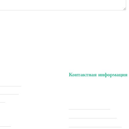
Контактная информация
ый кабинет
тел. (099) 196-84-82
ки (Sale)
тел. (099) 054-58-37
ели
Viber (097) 493-57-64
Telegram (097) 493-57-64
ставка
modelkitscomua@gmail.com