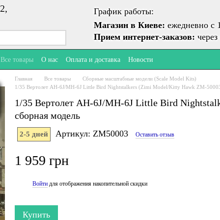
2,
График работы:
Магазин в Киеве:
ежедневно с 1
Прием интернет-заказов:
через 
Все товары
О нас
Оплата и доставка
Новости
Главная
Все товары
Сборные масштабные модели (Scale Model Kits)
1/35 Вертолет AH-6J/MH-6J Little Bird Nightstalkers (Zimi Model/Kitty Hawk ZM-5000
1/35 Вертолет AH-6J/MH-6J Little Bird Nightsta
сборная модель
Артикул: ZM50003
2-5 дней
Оставить отзыв
1 959 грн
Войти
для отображения накопительной скидки
%
Купить