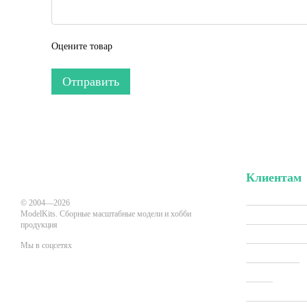
Оцените товар
Отправить
Клиентам
Вход в личн
© 2004—2026
ModelKits. Сборные масштабные модели и хобби
Акции и скид
продукция
Производит
Мы в соцсетях
Все товары
О нас
Мобильная версия
Оплата и до