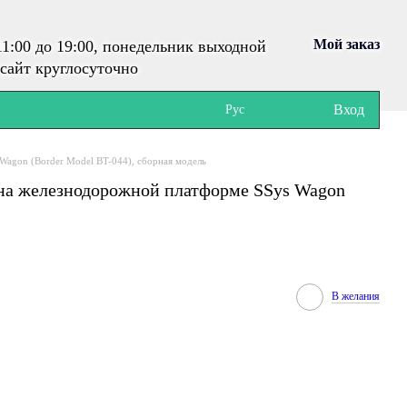
Мой заказ
1:00 до 19:00, понедельник выходной
сайт круглосуточно
Вход
Рус
Wagon (Border Model BT-044), сборная модель
 на железнодорожной платформе SSys Wagon
В желания