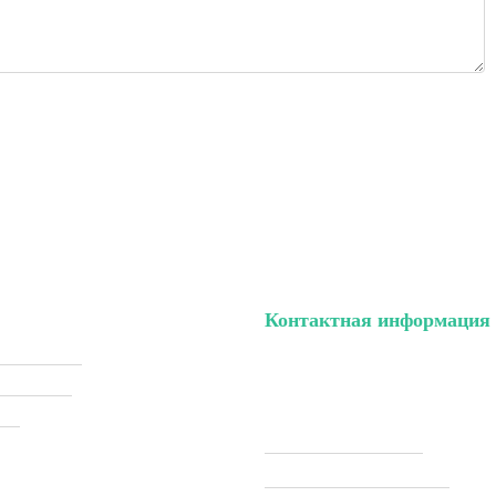
Контактная информация
ый кабинет
тел. (099) 196-84-82
ки (Sale)
тел. (099) 054-58-37
ели
Viber (097) 493-57-64
Telegram (097) 493-57-64