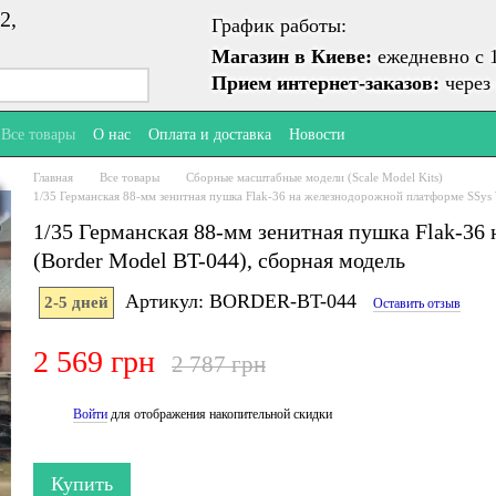
2,
График работы:
Магазин в Киеве:
ежедневно с 1
Прием интернет-заказов:
через 
Все товары
О нас
Оплата и доставка
Новости
Главная
Все товары
Сборные масштабные модели (Scale Model Kits)
1/35 Германская 88-мм зенитная пушка Flak-36 на железнодорожной платформе SSys 
1/35 Германская 88-мм зенитная пушка Flak-36
(Border Model BT-044), сборная модель
Артикул: BORDER-BT-044
2-5 дней
Оставить отзыв
2 569 грн
2 787 грн
Войти
для отображения накопительной скидки
%
Купить