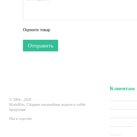
Оцените товар
Отправить
Клиентам
Вход в личн
© 2004—2026
ModelKits. Сборные масштабные модели и хобби
Акции и скид
продукция
Производит
Мы в соцсетях
Все товары
О нас