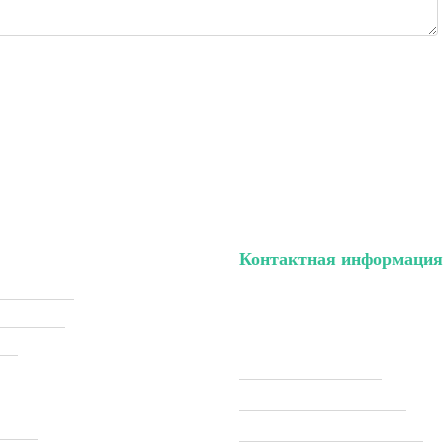
Контактная информация
ый кабинет
тел. (099) 196-84-82
ки (Sale)
тел. (099) 054-58-37
ели
Viber (097) 493-57-64
Telegram (097) 493-57-64
ставка
modelkitscomua@gmail.com