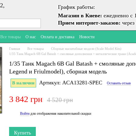
2,
График работы:
Магазин в Киеве:
ежедневно с 1
Прием интернет-заказов:
через 
Все товары
О нас
Оплата и доставка
Новости
Главная
Все товары
Сборные масштабные модели (Scale Model Kits)
1/35 Танк Magach 6B Gal Batash + смоляные дополнения + металлические траки (Acad
1/35 Танк Magach 6B Gal Batash + смоляные до
Legend и Friulmodel), сборная модель
Артикул: ACA13281-SPEC
В наличии
Оставить отзыв
3 842 грн
4 520 грн
Войти
для отображения накопительной скидки
%
Купить