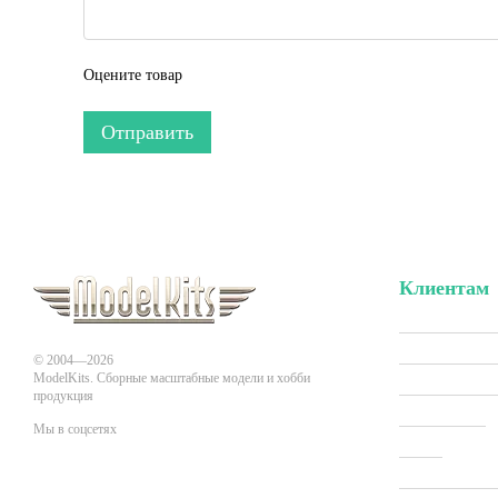
Оцените товар
Отправить
Клиентам
Вход в личн
Акции и скид
© 2004—2026
ModelKits. Сборные масштабные модели и хобби
Производит
продукция
Все товары
Мы в соцсетях
О нас
Оплата и до