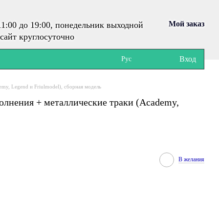
Мой заказ
1:00 до 19:00, понедельник выходной
сайт круглосуточно
Вход
Рус
emy, Legend и Friulmodel), сборная модель
полнения + металлические траки (Academy,
В желания