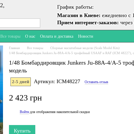
2,
График работы:
Магазин в Киеве:
ежедневно с 1
Прием интернет-заказов:
через 
Все товары
О нас
Оплата и доставка
Новости
Главная
Все товары
Сборные масштабные модели (Scale Model Kits)
1/48 Бомбардировщик Junkers Ju-88A-4/A-5 трофейный USAAF и RAF (ICM 48227), 
1/48 Бомбардировщик Junkers Ju-88A-4/A-5 тр
модель
Артикул: ICM48227
2-5 дней
Оставить отзыв
2 423 грн
Войти
для отображения накопительной скидки
%
Купить