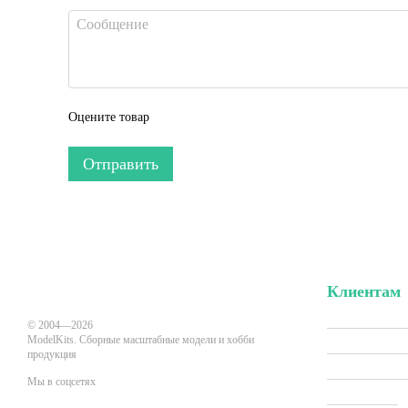
Оцените товар
Отправить
Клиентам
Вход в личн
© 2004—2026
ModelKits. Сборные масштабные модели и хобби
Акции и скид
продукция
Производит
Мы в соцсетях
Все товары