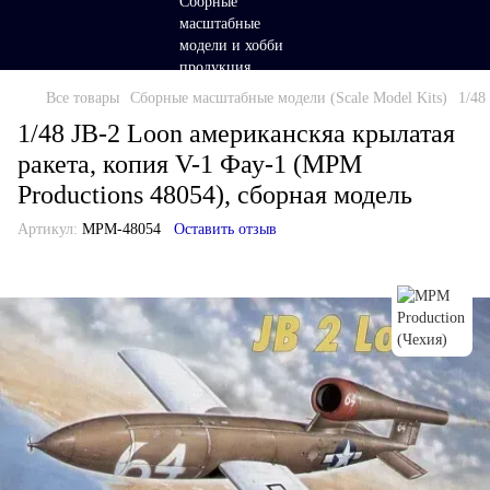
Все товары
Сборные масштабные модели (Scale Model Kits)
1/48
1/48 JB-2 Loon американскяа крылатая
ракета, копия V-1 Фау-1 (MPM
Productions 48054), сборная модель
Артикул:
MPM-48054
Оставить отзыв