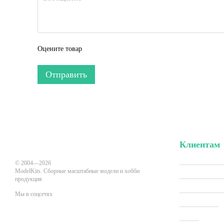
Оцените товар
Отправить
Клиентам
Вход в личн
© 2004—2026
ModelKits. Сборные масштабные модели и хобби
Акции и скид
продукция
Производит
Мы в соцсетях
Все товары
О нас