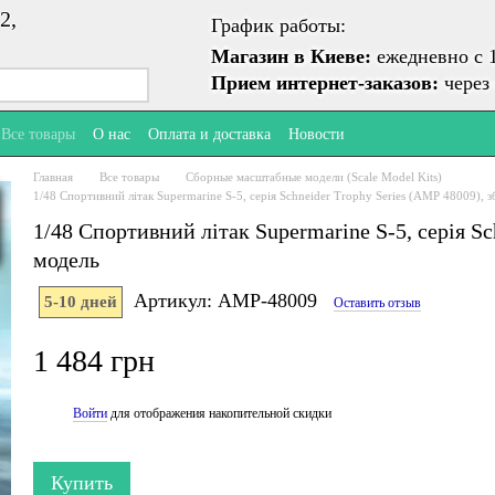
2,
График работы:
Магазин в Киеве:
ежедневно с 1
Прием интернет-заказов:
через 
Все товары
О нас
Оплата и доставка
Новости
Главная
Все товары
Сборные масштабные модели (Scale Model Kits)
1/48 Спортивний літак Supermarine S-5, серія Schneider Trophy Series (AMP 48009), з
1/48 Спортивний літак Supermarine S-5, серія Sc
модель
Артикул: AMP-48009
5-10 дней
Оставить отзыв
1 484 грн
Войти
для отображения накопительной скидки
%
Купить