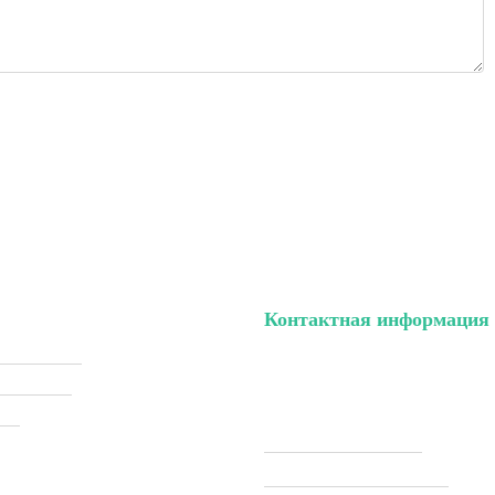
Контактная информация
ый кабинет
тел. (099) 196-84-82
ки (Sale)
тел. (099) 054-58-37
ели
Viber (097) 493-57-64
Telegram (097) 493-57-64