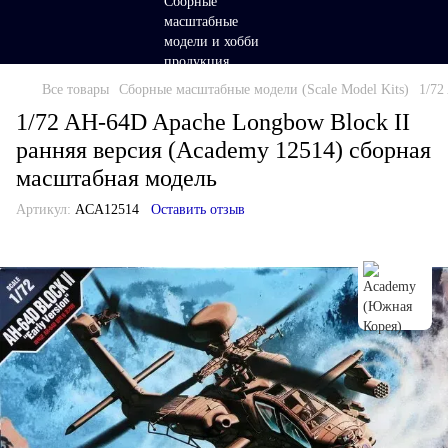
Все товары
Сборные масштабные модели (Scale Model Kits)
1/72
1/72 AH-64D Apache Longbow Block II
ранняя версия (Academy 12514) сборная
масштабная модель
Артикул:
ACA12514
Оставить отзыв