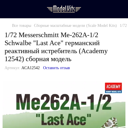
Все товары
Сборные масштабные модели (Scale Model Kits)
1/72
1/72 Messerschmitt Me-262A-1/2
Schwalbe "Last Ace" германский
реактивный истребитель (Academy
12542) сборная модель
Артикул:
ACA12542
Оставить отзыв