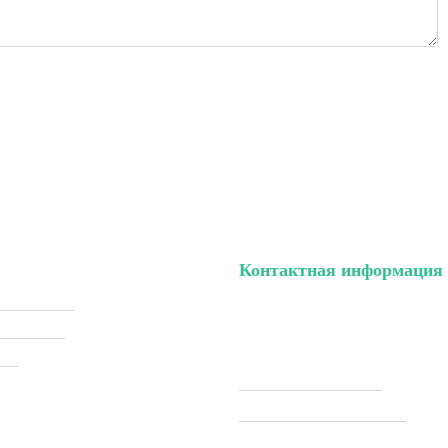
Контактная информация
ый кабинет
тел. (099) 196-84-82
ки (Sale)
тел. (099) 054-58-37
ели
Viber (097) 493-57-64
Telegram (097) 493-57-64
ставка
modelkitscomua@gmail.com