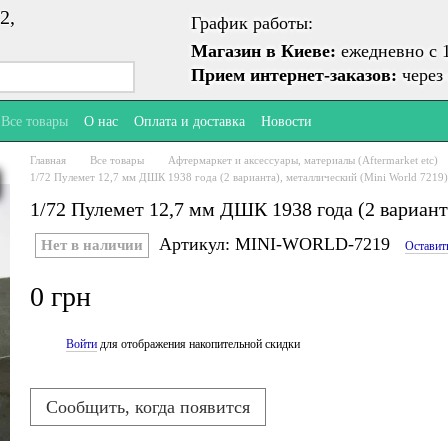
2,
График работы:
Магазин в Киеве:
ежедневно с 1
Прием интернет-заказов:
через 
Все товары
О нас
Оплата и доставка
Новости
Главная
Все товары
Афтермаркет и аксессуары, материалы (Aftermarket etc)
1/72 Пулемет 12,7 мм ДШК 1938 года (2 варианта), металлический (Mini World 7219)
1/72 Пулемет 12,7 мм ДШК 1938 года (2 вариант
Артикул: MINI-WORLD-7219
Нет в наличии
Оставит
0 грн
Войти
для отображения накопительной скидки
%
Сообщить, когда появится