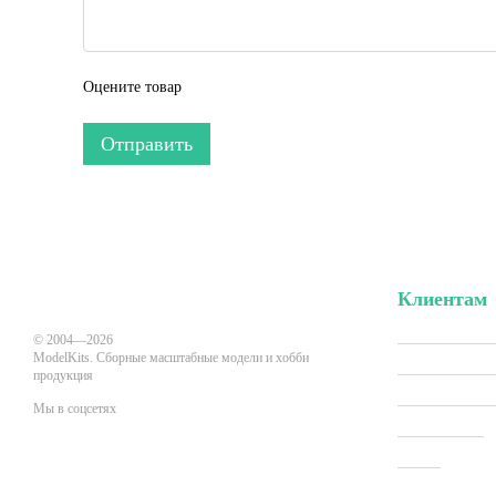
Оцените товар
Отправить
Клиентам
Вход в личн
© 2004—2026
ModelKits. Сборные масштабные модели и хобби
Акции и скид
продукция
Производит
Мы в соцсетях
Все товары
О нас
Мобильная версия
Оплата и до