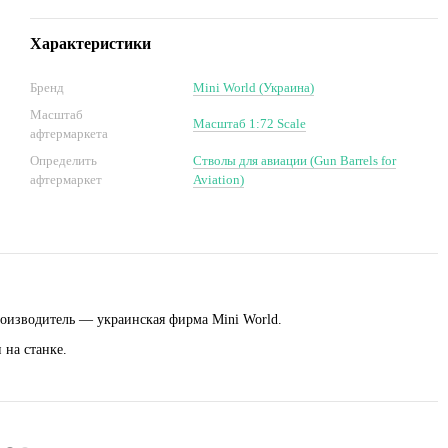
Характеристики
Бренд
Mini World (Украина)
Масштаб
Масштаб 1:72 Scale
афтермаркета
Определить
Стволы для авиации (Gun Barrels for
афтермаркет
Aviation)
оизводитель — украинская фирма Mini World.
 на станке.