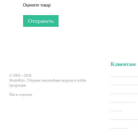
Оцените товар
Отправить
Клиентам
Вход в личн
© 2004—2026
ModelKits. Сборные масштабные модели и хобби
Акции и скид
продукция
Производит
Мы в соцсетях
Все товары
О нас
Мобильная версия
Оплата и до
Новости