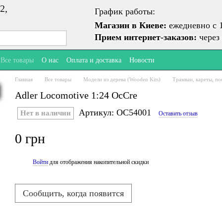
2,
График работы:
Магазин в Киеве:
ежедневно с 1
Прием интернет-заказов:
через 
Все товары
О нас
Оплата и доставка
Новости
Главная
Все товары
Модели из дерева (Wooden Kits)
Трамваи, кареты, по
Adler Locomotive 1:24 OcCre
Артикул: OC54001
Нет в наличии
Оставить отзыв
0 грн
Войти
для отображения накопительной скидки
%
Сообщить, когда появится