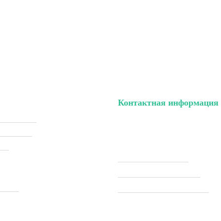
Контактная информация
ый кабинет
тел. (099) 196-84-82
ки (Sale)
тел. (099) 054-58-37
ели
Viber (097) 493-57-64
Telegram (097) 493-57-64
ставка
modelkitscomua@gmail.com