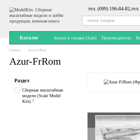
Перейти к основному контенту
тел. (099) 196-84-82,
тел.
Каталог
Акции и скидки (Sale)
Производители
В
Главная
Azur-FrRom
Azur-FrRom
Раздел
Сборные масштабные
модели (Scale Model
9
Kits)