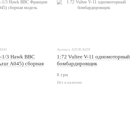
A045
Артикул: AZUR-A039
A-1/3 Hawk ВВС
1:72 Vultee V-11 одномоторный
zur A045) сборная
бомбардировщик
0 грн
Нет в наличии