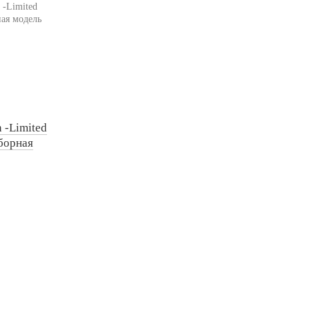
n -Limited
сборная