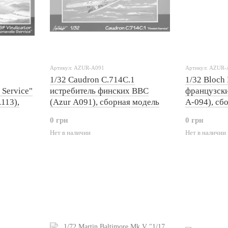
Артикул: AZUR-A091
Артикул: AZUR-
1/32 Caudron C.714C.1
1/32 Bloch
 Service"
истребитель финских ВВС
французски
113),
(Azur A091), сборная модель
A-094), сб
0 грн
0 грн
Нет в наличии
Нет в наличии