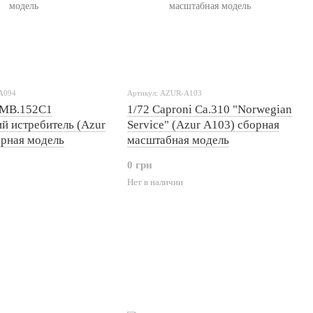
A094
Артикул: AZUR-A103
 MB.152C1
1/72 Caproni Ca.310 "Norwegian
й истребитель (Azur
Service" (Azur A103) сборная
орная модель
масштабная модель
0 грн
Нет в наличии