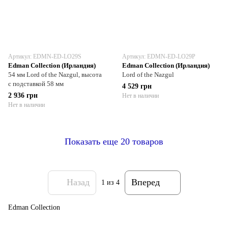
Артикул: EDMN-ED-LO29S
Артикул: EDMN-ED-LO29P
Edman Collection (Ирландия)
Edman Collection (Ирландия)
54 мм Lord of the Nazgul, высота
Lord of the Nazgul
с подставкой 58 мм
4 529 грн
2 936 грн
Нет в наличии
Нет в наличии
Показать еще 20 товаров
Назад
Вперед
1
из 4
Edman Collection