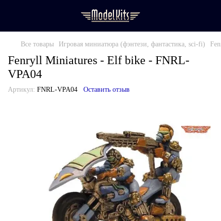
Все товары
Игровая миниатюра (фэнтези, фантастика, sci-fi)
Fen
Fenryll Miniatures - Elf bike - FNRL-
VPA04
Артикул:
FNRL-VPA04
Оставить отзыв