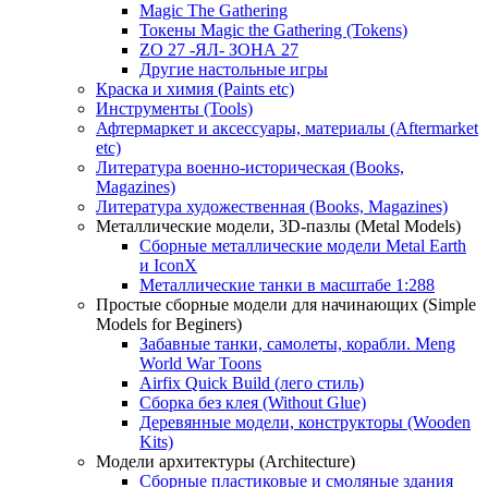
Magic The Gathering
Токены Magic the Gathering (Tokens)
ZO 27 -ЯЛ- ЗОНА 27
Другие настольные игры
Краска и химия (Paints etc)
Инструменты (Tools)
Афтермаркет и аксессуары, материалы (Aftermarket
etc)
Литература военно-историческая (Books,
Magazines)
Литература художественная (Books, Magazines)
Металлические модели, 3D-пазлы (Metal Models)
Сборные металлические модели Metal Earth
и IconX
Металлические танки в масштабе 1:288
Простые сборные модели для начинающих (Simple
Models for Beginers)
Забавные танки, самолеты, корабли. Meng
World War Toons
Airfix Quick Build (лего стиль)
Сборка без клея (Without Glue)
Деревянные модели, конструкторы (Wooden
Kits)
Модели архитектуры (Architecture)
Сборные пластиковые и смоляные здания