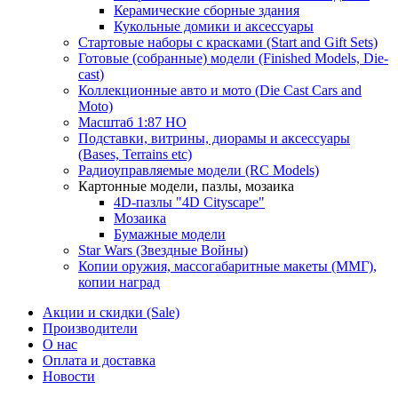
Керамические сборные здания
Кукольные домики и аксессуары
Стартовые наборы с красками (Start and Gift Sets)
Готовые (собранные) модели (Finished Models, Die-
cast)
Коллекционные авто и мото (Die Cast Cars and
Moto)
Масштаб 1:87 HO
Подставки, витрины, диорамы и аксессуары
(Bases, Terrains etc)
Радиоуправляемые модели (RC Models)
Картонные модели, пазлы, мозаика
4D-пазлы "4D Cityscape"
Мозаика
Бумажные модели
Star Wars (Звездные Войны)
Копии оружия, массогабаритные макеты (ММГ),
копии наград
Акции и скидки (Sale)
Производители
О нас
Оплата и доставка
Новости