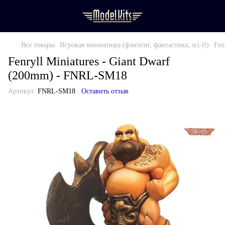
Все товары
Игровая миниатюра (фэнтези, фантастика, sci-fi)
Fen
Fenryll Miniatures - Giant Dwarf
(200mm) - FNRL-SM18
Артикул:
FNRL-SM18
Оставить отзыв