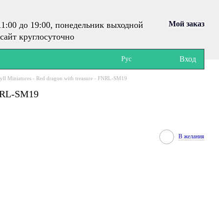
Мой заказ
1:00 до 19:00, понедельник выходной
сайт круглосуточно
Вход
Рус
yll Miniatures - Red dragon with treasure - FNRL-SM19
 FNRL-SM19
В желания