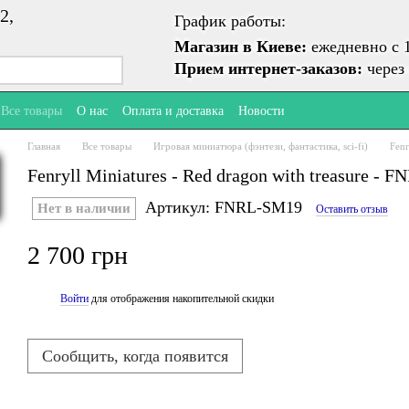
2,
График работы:
Магазин в Киеве:
ежедневно с 1
Прием интернет-заказов:
через 
Все товары
О нас
Оплата и доставка
Новости
Главная
Все товары
Игровая миниатюра (фэнтези, фантастика, sci-fi)
Fenr
Fenryll Miniatures - Red dragon with treasure -
Артикул: FNRL-SM19
Нет в наличии
Оставить отзыв
2 700 грн
Войти
для отображения накопительной скидки
%
Сообщить, когда появится