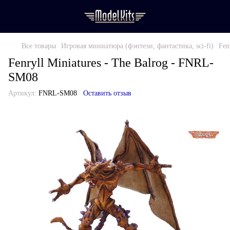
Все товары
Игровая миниатюра (фэнтези, фантастика, sci-fi)
Fen
Fenryll Miniatures - The Balrog - FNRL-
SM08
Артикул:
FNRL-SM08
Оставить отзыв